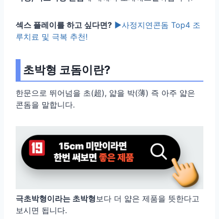
섹스 플레이를 하고 싶다면?
▶사정지연콘돔 Top4 조
루치료 및 극복 추천!
초박형 코돔이란?
한문으로 뛰어넘을 초(超), 얇을 박(薄) 즉 아주 얇은
콘돔을 말합니다.
극초박형이라는 초박형
보다 더 얇은 제품을 뜻한다고
보시면 됩니다.