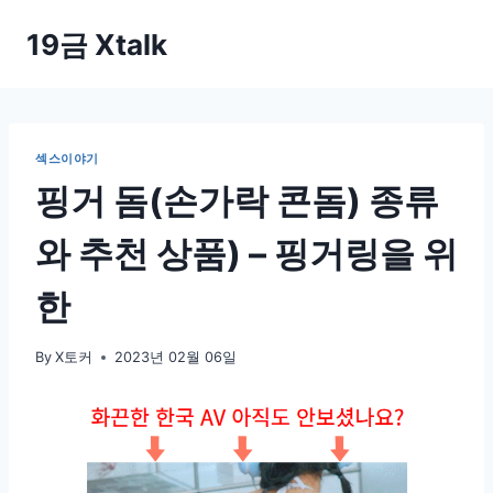
Skip
19금 Xtalk
to
content
섹스이야기
핑거 돔(손가락 콘돔) 종류
와 추천 상품) – 핑거링을 위
한
By
X토커
2023년 02월 06일