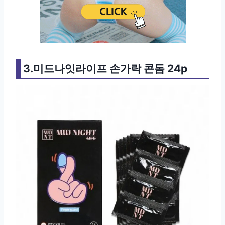
3.미드나잇라이프 손가락 콘돔 24p