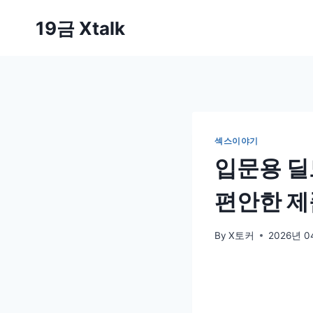
Skip
19금 Xtalk
to
content
섹스이야기
입문용 딜
편안한 제
By
X토커
2026년 0