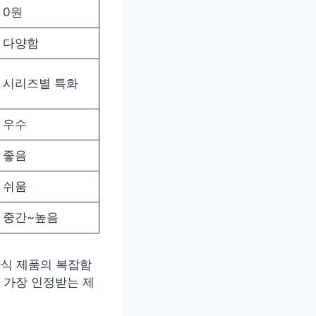
0원
다양함
시리즈별 특화
우수
좋음
쉬움
중간~높음
자식 제품의 복잡함
 가장 인정받는 제