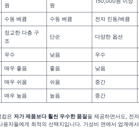
150,000원 이상
원
원
수동 베큠
수동 베큠
전자 진동/베큠
정교한 다층 구
단순
다양한 옵션
조
우수
낮음
우수
매우 좋음
좋음
낮음
매우 쉬움
쉬움
중간
매우 높음
높음
중간
큠컵은
저가 제품보다 훨씬 우수한 품질
을 제공하면서도, 전
 사용자들에게 최적의 선택지입니다. 가성비 면에서 업계에서